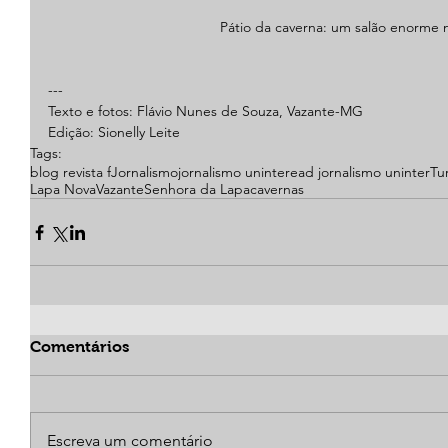
Pátio da caverna: um salão enorme 
---
Texto e fotos: Flávio Nunes de Souza, Vazante-MG
Edição: Sionelly Leite
Tags:
blog revista f
Jornalismo
jornalismo uninter
ead jornalismo uninter
Tu
Lapa Nova
Vazante
Senhora da Lapa
cavernas
Comentários
Escreva um comentário