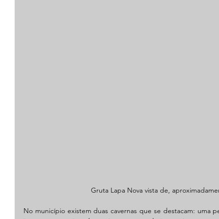
Gruta Lapa Nova vista de, aproximadame
No município existem duas cavernas que se destacam: uma pelo 